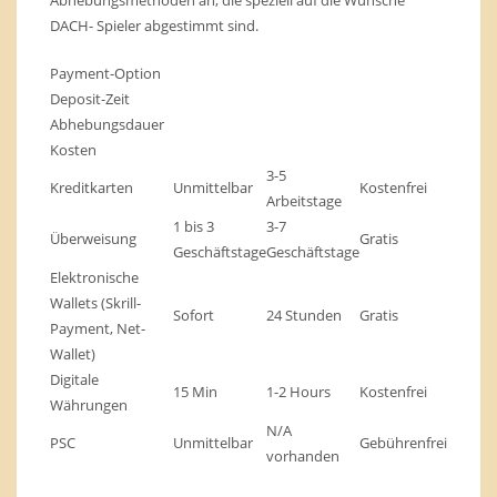
Abhebungsmethoden an, die speziell auf die Wünsche
DACH- Spieler abgestimmt sind.
Payment-Option
Deposit-Zeit
Abhebungsdauer
Kosten
3-5
Kreditkarten
Unmittelbar
Kostenfrei
Arbeitstage
1 bis 3
3-7
Überweisung
Gratis
Geschäftstage
Geschäftstage
Elektronische
Wallets (Skrill-
Sofort
24 Stunden
Gratis
Payment, Net-
Wallet)
Digitale
15 Min
1-2 Hours
Kostenfrei
Währungen
N/A
PSC
Unmittelbar
Gebührenfrei
vorhanden