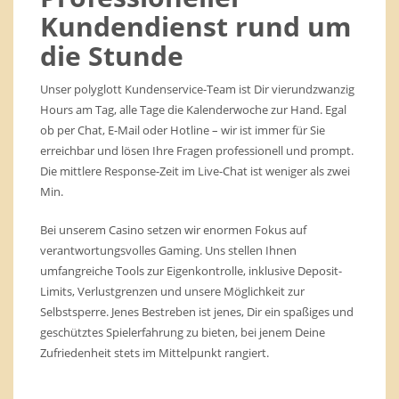
Kundendienst rund um
die Stunde
Unser polyglott Kundenservice-Team ist Dir vierundzwanzig
Hours am Tag, alle Tage die Kalenderwoche zur Hand. Egal
ob per Chat, E-Mail oder Hotline – wir ist immer für Sie
erreichbar und lösen Ihre Fragen professionell und prompt.
Die mittlere Response-Zeit im Live-Chat ist weniger als zwei
Min.
Bei unserem Casino setzen wir enormen Fokus auf
verantwortungsvolles Gaming. Uns stellen Ihnen
umfangreiche Tools zur Eigenkontrolle, inklusive Deposit-
Limits, Verlustgrenzen und unsere Möglichkeit zur
Selbstsperre. Jenes Bestreben ist jenes, Dir ein spaßiges und
geschütztes Spielerfahrung zu bieten, bei jenem Deine
Zufriedenheit stets im Mittelpunkt rangiert.