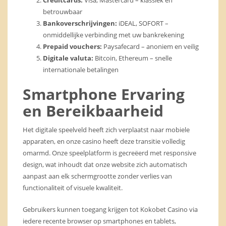
betrouwbaar
Bankoverschrijvingen:
iDEAL, SOFORT –
onmiddellijke verbinding met uw bankrekening
Prepaid vouchers:
Paysafecard – anoniem en veilig
Digitale valuta:
Bitcoin, Ethereum – snelle
internationale betalingen
Smartphone Ervaring
en Bereikbaarheid
Het digitale speelveld heeft zich verplaatst naar mobiele
apparaten, en onze casino heeft deze transitie volledig
omarmd. Onze speelplatform is gecreëerd met responsive
design, wat inhoudt dat onze website zich automatisch
aanpast aan elk schermgrootte zonder verlies van
functionaliteit of visuele kwaliteit.
Gebruikers kunnen toegang krijgen tot Kokobet Casino via
iedere recente browser op smartphones en tablets,