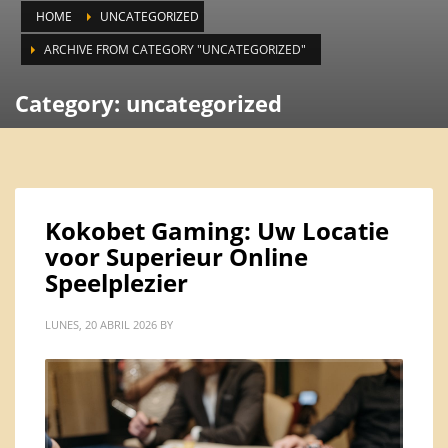
HOME
UNCATEGORIZED
ARCHIVE FROM CATEGORY "UNCATEGORIZED"
Category: uncategorized
Kokobet Gaming: Uw Locatie
voor Superieur Online
Speelplezier
LUNES, 20 ABRIL 2026
BY