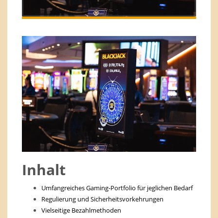
Inhalt
Umfangreiches Gaming-Portfolio für jeglichen Bedarf
Regulierung und Sicherheitsvorkehrungen
Vielseitige Bezahlmethoden