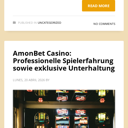
READ MORE
PUBLISHED IN
UNCATEGORIZED
NO COMMENTS
AmonBet Casino:
Professionelle Spielerfahrung
sowie exklusive Unterhaltung
LUNES, 20 ABRIL 2026
BY