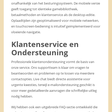
onafhankelijk van het besturingssysteem. De mobiele versie
geeft toegang tot identieke gamebibliotheek,
betaalmethoden en klantenservice als de desktop-editie.
Oplaadtijden zijn geoptimaliseerd voor mobiele netwerken,
en touchscreen-bediening is intuïtief geïmplementeerd voor
vloeiende navigatie.
Klantenservice en
Ondersteuning
Professionele klantenondersteuning vormt de basis van
onze service. Ons supportteam is klaar om vragen te
beantwoorden en problemen op te lossen via meerdere
contactopties. Live chat biedt directe assistentie voor
urgente kwesties, terwijl e-mailondersteuning geschikt is
voor meer gedetailleerde aanvragen die schriftelijke uitleg
nodig hebben.
Wij hebben ook een uitgebreide FAQ-sectie ontwikkeld die