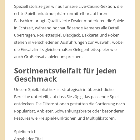
Speziell stolz zeigen wir auf unsere Live-Casino-Sektion, die
echte Spielbankatmosphäre unmittelbar auf Ihren
Bildschirm bringt. Qualifizierte Dealer moderieren die Spiele
in Echtzeit, während hochauflösende Kameras alle Detail
übertragen. Roulettespiel, Blackjack, Bakkarat und Poker
stehen in verschiedenen Ausführungen zur Auswahl, wobei
die Einsatzlimits gleichermaßen Gelegenheitsspieler wie
auch Großeinsatzspieler ansprechen.
Sortimentsvielfalt für jeden
Geschmack
Unsere Spielbibliothek ist strategisch in übersichtliche
Bereiche unterteilt, auf dass Sie zügig das passende Spiel
entdecken. Die Filteroptionen gestatten die Sortierung nach
Popularität, Anbieter, Schwankungsbreite oder besonderen
Features wie Freispiel-Funktionen und Multiplikatoren.
Spielbereich
Anzahl der Titel