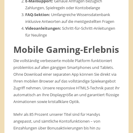
E-Mailsupport:
Genaue Anfragen bezüglich
Zahlungen, Spielregeln oder Kontobelange
FAQ-Sektion:
Umfangreiche Wissensdatenbank
inklusive Antworten auf die meistgestellten Fragen
Videoanleitungen:
Schritt-für-Schritt-Anleitungen
für Neulinge
Mobile Gaming-Erlebnis
Die vollständig verbesserte mobile Platform funktioniert
problemlos auf allen gängigen Smartphones und Tablets.
Ohne Download einer separaten App können Sie direkt via
Ihren mobilen Browser auf das vollständige Spieleangebot
Zugriff nehmen. Unsere responsive HTML5-Technik passt ihr
automatisch an Ihre Displaygröße an und garantiert flüssige
Animationen sowie kristallklare Optik.
Mehr als 85 Prozent unserer Titel sind für Handys
angepasst, und sämtliche Kontofunktionen – von
Einzahlungen über Bonusaktivierungen bis hin zu