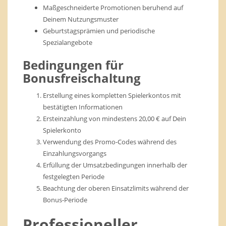
Maßgeschneiderte Promotionen beruhend auf
Deinem Nutzungsmuster
Geburtstagsprämien und periodische
Spezialangebote
Bedingungen für
Bonusfreischaltung
Erstellung eines kompletten Spielerkontos mit
bestätigten Informationen
Ersteinzahlung von mindestens 20,00 € auf Dein
Spielerkonto
Verwendung des Promo-Codes während des
Einzahlungsvorgangs
Erfüllung der Umsatzbedingungen innerhalb der
festgelegten Periode
Beachtung der oberen Einsatzlimits während der
Bonus-Periode
Professioneller