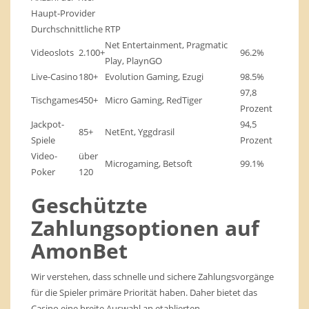
Haupt-Provider
Durchschnittliche RTP
Net Entertainment, Pragmatic
Videoslots
2.100+
96.2%
Play, PlaynGO
Live-Casino
180+
Evolution Gaming, Ezugi
98.5%
97,8
Tischgames
450+
Micro Gaming, RedTiger
Prozent
Jackpot-
94,5
85+
NetEnt, Yggdrasil
Spiele
Prozent
Video-
über
Microgaming, Betsoft
99.1%
Poker
120
Geschützte
Zahlungsoptionen auf
AmonBet
Wir verstehen, dass schnelle und sichere Zahlungsvorgänge
für die Spieler primäre Priorität haben. Daher bietet das
Casino eine breite Auswahl an etablierten