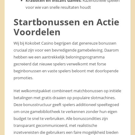
Krasloten en Instant Games:
Razendsnelle spellen
voor wie van snelle resultaten houdt
Startbonussen en Actie
Voordelen
Wij bij Kokobet Casino begrijpen dat genereuze bonussen
cruciaal zijn voor een bevredigende gamebeleving. Daarom
hebben we een aantrekkelijk beloningsprogramma
gecreëerd dat nieuwe spelers verwelkomt met forse
beginbonussen en vaste spelers beloont met doorlopende
promoties.
Het welkomstpakket combineert matchbonussen op initiële
betalingen met gratis draaien op populaire slotmachines.
Deze bonusstructuur geeft spelers additioneel speeltegoed
om onze gamebibliotheek te verkennen zonder hun eigen
budget te snel te verbruiken. Alle bonuscondities zijn
transparant gecommuniceerd, met realistische
inzetvereisten die gebruikers een faire mogelijkheid bieden