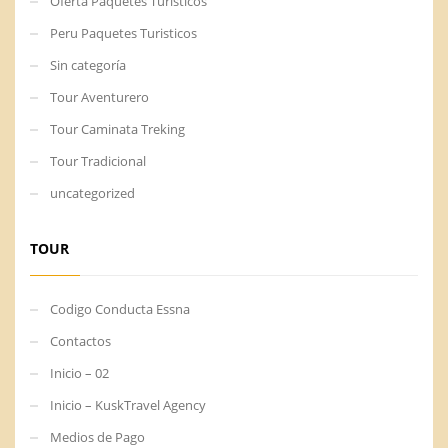
Oferta Paquetes Turisticos
Peru Paquetes Turisticos
Sin categoría
Tour Aventurero
Tour Caminata Treking
Tour Tradicional
uncategorized
TOUR
Codigo Conducta Essna
Contactos
Inicio – 02
Inicio – KuskTravel Agency
Medios de Pago