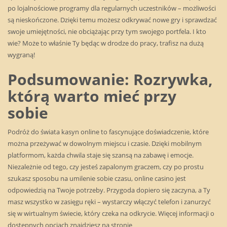
po lojalnościowe programy dla regularnych uczestników – możliwości
są nieskończone. Dzięki temu możesz odkrywać nowe gry i sprawdzać
swoje umiejętności, nie obciążając przy tym swojego portfela. I kto
wie? Może to właśnie Ty będąc w drodze do pracy, trafisz na dużą
wygraną!
Podsumowanie: Rozrywka,
którą warto mieć przy
sobie
Podróż do świata kasyn online to fascynujące doświadczenie, które
można przeżywać w dowolnym miejscu i czasie. Dzięki mobilnym
platformom, każda chwila staje się szansą na zabawę i emocje.
Niezależnie od tego, czy jesteś zapalonym graczem, czy po prostu
szukasz sposobu na umilenie sobie czasu, online casino jest
odpowiedzią na Twoje potrzeby. Przygoda dopiero się zaczyna, a Ty
masz wszystko w zasięgu ręki – wystarczy włączyć telefon i zanurzyć
się w wirtualnym świecie, który czeka na odkrycie. Więcej informacji o
dostępnych opcjach znajdziesz na stronie