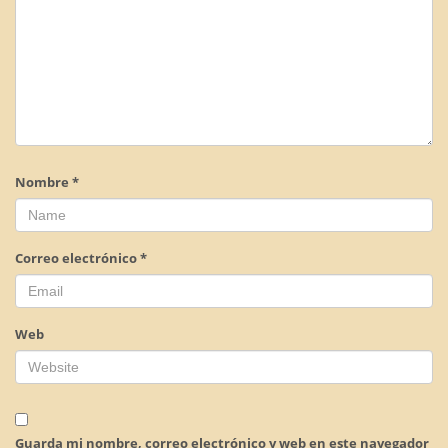
Nombre
*
Correo electrónico
*
Web
Guarda mi nombre, correo electrónico y web en este navegador