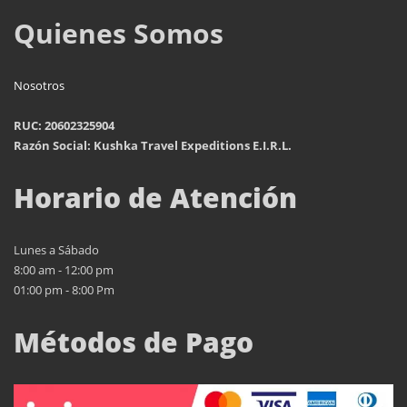
Quienes Somos
Nosotros
RUC: 20602325904
Razón Social: Kushka Travel Expeditions E.I.R.L.
Horario de Atención
Lunes a Sábado
8:00 am - 12:00 pm
01:00 pm - 8:00 Pm
Métodos de Pago