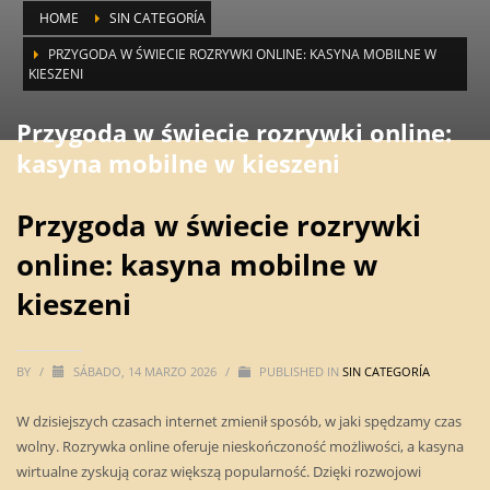
HOME
SIN CATEGORÍA
PRZYGODA W ŚWIECIE ROZRYWKI ONLINE: KASYNA MOBILNE W
KIESZENI
Przygoda w świecie rozrywki online:
kasyna mobilne w kieszeni
Przygoda w świecie rozrywki
online: kasyna mobilne w
kieszeni
BY
/
SÁBADO, 14 MARZO 2026
/
PUBLISHED IN
SIN CATEGORÍA
W dzisiejszych czasach internet zmienił sposób, w jaki spędzamy czas
wolny. Rozrywka online oferuje nieskończoność możliwości, a kasyna
wirtualne zyskują coraz większą popularność. Dzięki rozwojowi