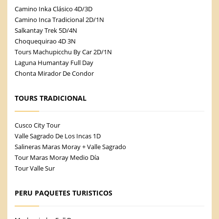
Camino Inka Clásico 4D/3D
Camino Inca Tradicional 2D/1N
Salkantay Trek 5D/4N
Choquequirao 4D 3N
Tours Machupicchu By Car 2D/1N
Laguna Humantay Full Day
Chonta Mirador De Condor
TOURS TRADICIONAL
Cusco City Tour
Valle Sagrado De Los Incas 1D
Salineras Maras Moray + Valle Sagrado
Tour Maras Moray Medio Día
Tour Valle Sur
PERU PAQUETES TURISTICOS