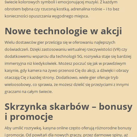
świecie kolorowych symboli i emocjonującej muzyki. Z każdym
obrotem bębna czy rzuconą kostką, adrenalina rośnie – i to bez
konieczności opuszczania wygodnego miejsca.
Nowe technologie w akcji
Wielu dostawców gier prześciga się w oferowaniu najlepszych
doświadczeń. Dzięki zastosowaniu wirtualnej rzeczywistości (VR) czy
dodatkowemu wsparciu dla technologii 5G, rozrywka staje się bardziej
immersyjna niż kiedykolwiek. Możesz poczuć się jak w prawdziwym
kasynie, gdy kamera na żywo przenosi Cię do akcji, a dźwięki i obrazy
otaczają Cię z każdej strony. Dodatkowo, wiele gier oferuje tryb
wieloosobowy, co sprawia, że możesz dzielić się przeżyciami z innymi
graczami na całym świecie.
Skrzynka skarbów – bonusy
i promocje
Aby umilić rozrywkę, kasyna online często oferują różnorodne bonusy
i promocje. Od powitań dla nowych graczy, przez darmowe spiny, aż